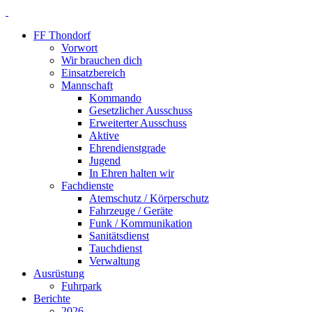
FF Thondorf
Vorwort
Wir brauchen dich
Einsatzbereich
Mannschaft
Kommando
Gesetzlicher Ausschuss
Erweiterter Ausschuss
Aktive
Ehrendienstgrade
Jugend
In Ehren halten wir
Fachdienste
Atemschutz / Körperschutz
Fahrzeuge / Geräte
Funk / Kommunikation
Sanitätsdienst
Tauchdienst
Verwaltung
Ausrüstung
Fuhrpark
Berichte
2026